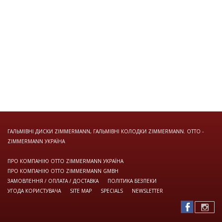
ГАЛЬМІВНІ ДИСКИ ZIMMERMANN, ГАЛЬМІВНІ КОЛОДКИ ZIMMERMANN. OTTO -
ZIMMERMANN УКРАЇНА
ПРО КОМПАНІЮ OTTO ZIMMERMANN УКРАЇНА
ПРО КОМПАНІЮ OTTO ZIMMERMANN GMBH
ЗАМОВЛЕННЯ / ОПЛАТА / ДОСТАВКА
ПОЛІТИКА БЕЗПЕКИ
УГОДА КОРИСТУВАЧА
SITE MAP
SPECIALS
NEWSLETTER