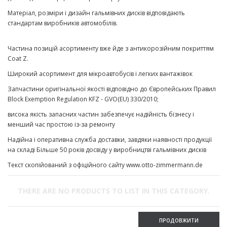
Матеріал, розміри і дизайн гальмівних дисків відповідають
стандартам виробників автомобілів.
Частина позицій асортименту вже йде з антикорозійним покриттям
Coat Z.
Широкий асортимент для мікроавтобусів і легких вантажівок
Запчастини оригінальної якості відповідно до Європейських Правил
Block Exemption Regulation KFZ - GVO(EU) 330/2010;
висока якість запасних частин забезпечує надійність бізнесу і
менший час простою із-за ремонту
Надійна і оперативна служба доставки, завдяки наявності продукції
на складі Більше 50 років досвіду у виробництві гальмівних дисків
Текст скопійований з офіційного сайту www.otto-zimmermann.de
THERE ARE NO PRODUCTS TO LIST IN THIS CATEGORY.
ПРОДОВЖИТИ